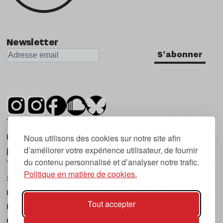
Newsletter
S'abonner
Tsugi est un mensuel indépendant sur la
musique et les nouvelles tendances, dont la
Nous utilisons des cookies sur notre site afin
d’améliorer votre expérience utilisateur, de fournir
première parution date de 2007.
du contenu personnalisé et d’analyser notre trafic.
Tsugi en japonais signifie « prochain », « suivant
Politique en matière de cookies.
», ce qui correspond à la thématique du
magazine, à l’affût des nouvelles tendances
Tout accepter
musicales, qu’elles viennent de la musique
électronique, du rock ou du hip hop, et des