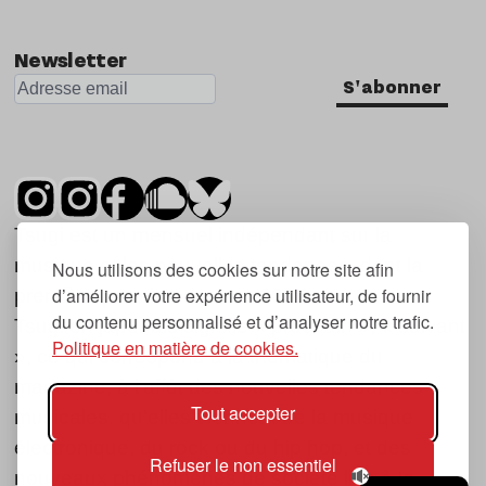
Newsletter
S'abonner
Tsugi est un mensuel indépendant sur la
musique et les nouvelles tendances, dont la
Nous utilisons des cookies sur notre site afin
d’améliorer votre expérience utilisateur, de fournir
première parution date de 2007.
du contenu personnalisé et d’analyser notre trafic.
Tsugi en japonais signifie « prochain », « suivant
Politique en matière de cookies.
», ce qui correspond à la thématique du
magazine, à l’affût des nouvelles tendances
Tout accepter
musicales, qu’elles viennent de la musique
électronique, du rock ou du hip hop, et des
Refuser le non essentiel
nouveaux phénomènes de société liés à la