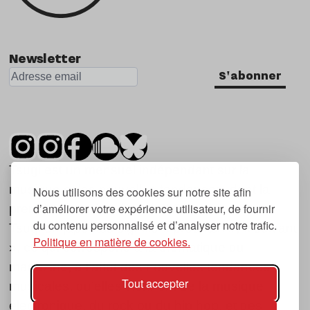
Newsletter
S'abonner
Tsugi est un mensuel indépendant sur la
musique et les nouvelles tendances, dont la
Nous utilisons des cookies sur notre site afin
d’améliorer votre expérience utilisateur, de fournir
première parution date de 2007.
du contenu personnalisé et d’analyser notre trafic.
Tsugi en japonais signifie « prochain », « suivant
Politique en matière de cookies.
», ce qui correspond à la thématique du
magazine, à l’affût des nouvelles tendances
Tout accepter
musicales, qu’elles viennent de la musique
électronique, du rock ou du hip hop, et des