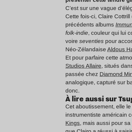
C’est sur une vague d’élé
Cette fois-ci, Claire Cott
précédents albums
Immun
folk-indie
, couleur qui lui
voire
seventies
pour accom
Néo-Zélandaise
Aldous H
Et pour parfaire cette atmo
Studios Allaire
, situés da
passée chez
Diamond Min
analogique, capturé sur ban
donc.
À lire aussi sur Tsug
Cet aboutissement, elle le
instrumentiste américain 
Kings
, mais aussi pour sa
que Clairo a réussi à saisi