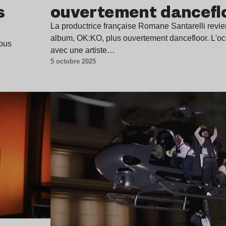
s
ouvertement danceflo
La productrice française Romane Santarelli revi
album, OK:KO, plus ouvertement dancefloor. L'occ
vous
avec une artiste…
5 octobre 2025
Lire l’article