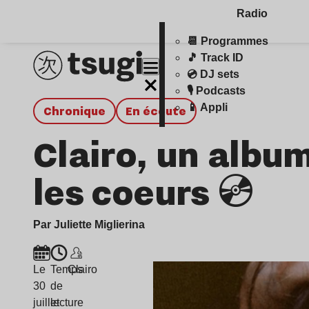
Radio
📆 Programmes
🎵 Track ID
💿 DJ sets
🎙️ Podcasts
📱 Appli
chronique
en écoute
Clairo, un alb
les coeurs 💿
Par Juliette Miglierina
Le
Temps
Clairo
30
de
juillet
lecture