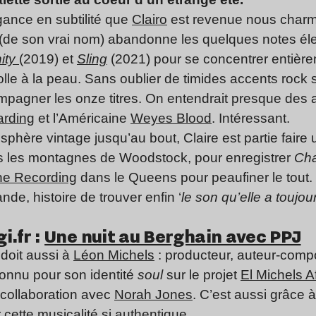
gance en subtilité que
Clairo
est revenue nous charm
rill (de son vrai nom) abandonne les quelques notes é
ity
(2019) et
Sling
(2021) pour se concentrer entièr
 colle à la peau. Sans oublier de timides accents roc
pagner les onze titres. On entendrait presque des a
arding
et l’Américaine
Weyes Blood
. Intéressant.
sphère vintage jusqu’au bout, Claire est partie faire
ns les montagnes de Woodstock, pour enregistrer
Ch
e Recording
dans le Queens pour peaufiner le tout. 
de, histoire de trouver enfin ‘
le son qu’elle a toujou
i.fr :
Une nuit au Berghain avec PPJ
c
 doit aussi à
Léon Michels
: producteur, auteur-compos
connu pour son identité
soul
sur le projet
El Michels Af
 collaboration avec
Norah Jones
. C’est aussi grâce à
r cette musicalité si authentique.