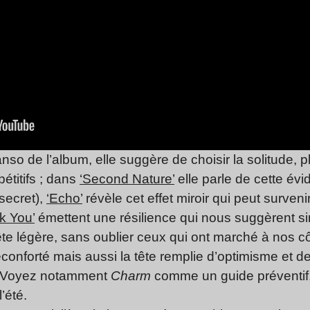
nso de l’album, elle suggère de choisir la solitude, 
étitifs ; dans
‘Second Nature’
elle parle de cette é
 secret),
‘Echo’
révèle cet effet miroir qui peut surveni
k You’
émettent une résilience qui nous suggèrent 
tête légère, sans oublier ceux qui ont marché à nos c
conforté mais aussi la tête remplie d’optimisme et de
r. Voyez notamment
Charm
comme un guide préventif, 
’été.