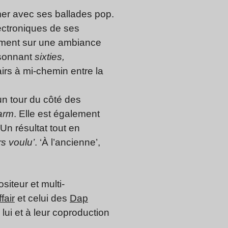
er avec ses ballades pop.
lectroniques de ses
ement sur une ambiance
k sonnant
sixties,
irs à mi-chemin entre la
 un tour du côté des
arm
. Elle est également
Un résultat tout en
rs voulu’
. ‘À l’ancienne’,
lairo
iteur et multi-
fair
et celui des
Dap
 lui et à leur coproduction