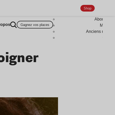
Shop
Abonneme
ropos
Gagnez vos places
Magazi
Anciens numér
Goodi
oigner