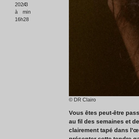
2024
: 3
à
min
16h28
© DR Clairo
Vous êtes peut-être pass
au fil des semaines et d
clairement tapé dans l’œ
présenter cette tendre ga