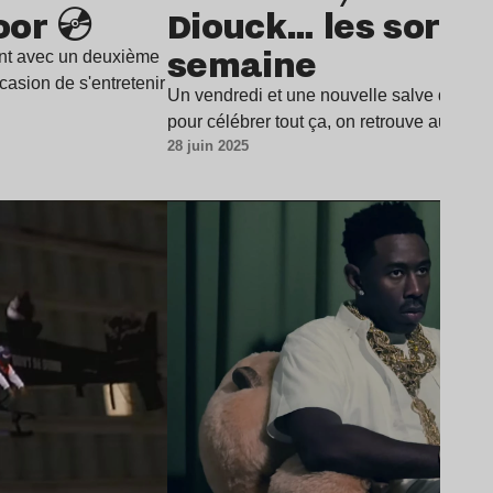
or 💿
Diouck… les sortie
semaine
ent avec un deuxième
asion de s'entretenir
Un vendredi et une nouvelle salve de "sort
pour célébrer tout ça, on retrouve au p
28 juin 2025
Lire l’article