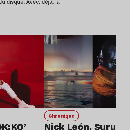
du disque. Avec, déjà, la
Lire l’article
chronique
OK:KO’
Nick León, Surusin