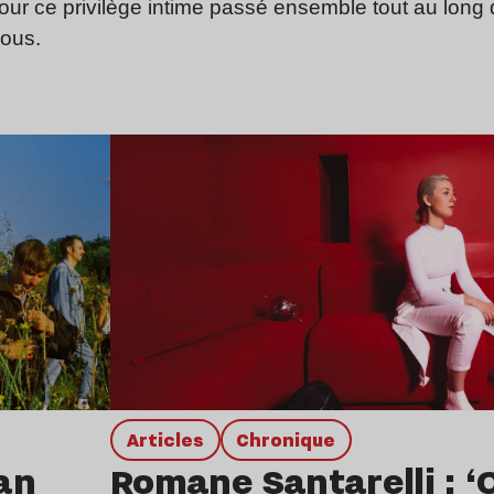
 pour ce privilège intime passé ensemble tout au long 
vous.
Lire l’article
Articles
chronique
an
Romane Santarelli : ‘