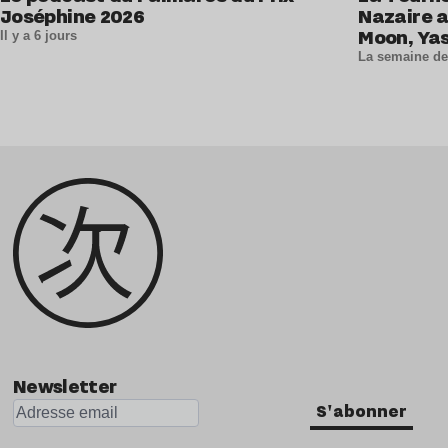
Joséphine 2026
Nazaire 
Moon, Ya
Il y a 6 jours
et La Lou
La semaine de
Newsletter
S'abonner