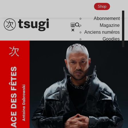
Shop
Abonnement
Magazine
Anciens numéros
Goodies