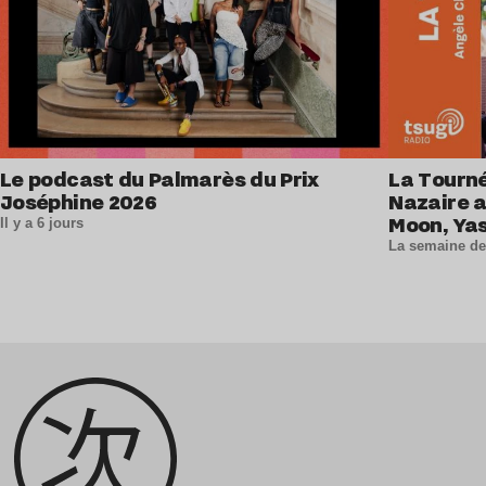
Le podcast du Palmarès du Prix
La Tourné
Joséphine 2026
Nazaire 
Moon, Ya
Il y a 6 jours
et La Lou
La semaine de