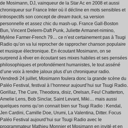
de Mosimann, DJ, vainqueur de la Star Ac en 2008 et aussi
chroniqueur sur France Inter où il décline en mots sensibles et
introspectifs son concept de
dream track
, sa version
personnelle et assez chic du mash-up. France Gall-Boston
Bun, Vincent Delerm-Daft Punk, Juliette Armanet-nimino,
Mylène Farmer-French 79… ce n’est certainement pas à Tsugi
Radio qu’on va lui reprocher de rapprocher chanson populaire
et musique électronique. En écoutant Mosimann, on se
surprend à rêver en écoutant ses mixes habiles et ses pensées
philosophiques et profondément humanistes, le tout asséné
d’une voix à rendre jaloux plus d’un chroniqueur radio.
Vendredi 24 juillet, Mosimann foulera donc la grande scène du
Paléo Festival, festival à l’honneur aujourd’hui sur Tsugi Radio.
Gorillaz, The Cure, Theodora, disiz, Orelsan, Feu! Chatterton,
Amelie Lens, Bob Sinclar, Saint Levant, Miki… mais aussi
quelques noms qu’on connait bien sur Tsugi Radio : Kendal,
Jen Cardini, Camille Doe, Urumi, La Valentina, Ditter. Focus
Paléo Festival aujourd’hui sur Tsugi Radio avec le
programmateur Mathieu Monnier et Mosimann en invité et en