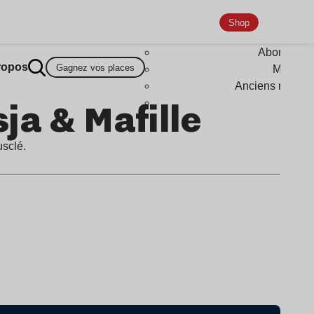
Shop
Abonneme
ropos
Gagnez vos places
Magazi
Anciens numér
ja & Mafille
Goodi
usclé.