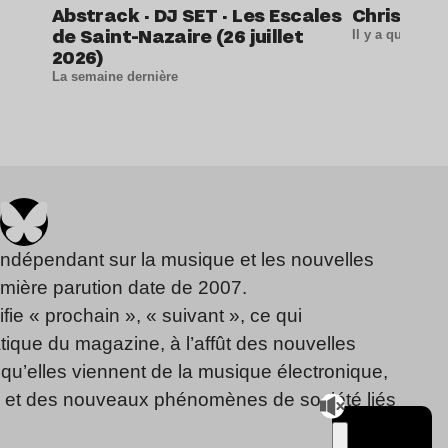
Abstrack · DJ SET · Les Escales
Christine 
de Saint-Nazaire (26 juillet
Il y a quelque
2026)
La semaine dernière
indépendant sur la musique et les nouvelles
emière parution date de 2007.
fie « prochain », « suivant », ce qui
ique du magazine, à l’affût des nouvelles
qu’elles viennent de la musique électronique,
, et des nouveaux phénomènes de société liés