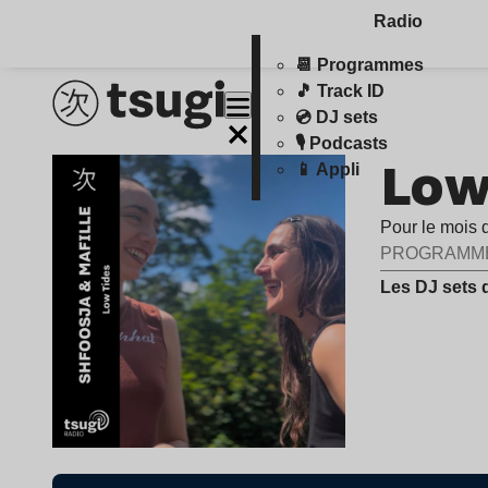
Radio
📆 Programmes
🎵 Track ID
💿 DJ sets
🎙️ Podcasts
Low
📱 Appli
Pour le mois d
PROGRAMM
Les DJ sets 