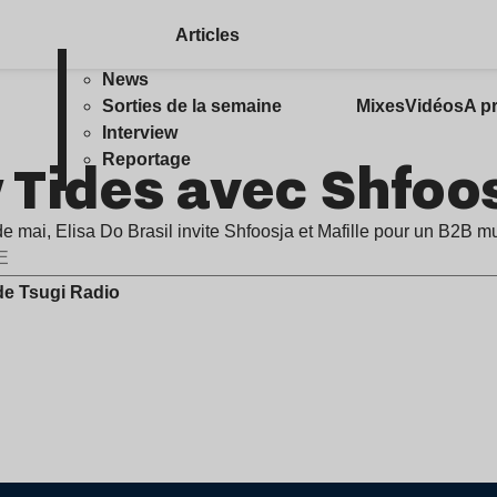
Articles
News
Sorties de la semaine
Mixes
Vidéos
A p
Interview
 Tides avec Shfoos
Reportage
e mai, Elisa Do Brasil invite Shfoosja et Mafille pour un B2B m
E
de Tsugi Radio