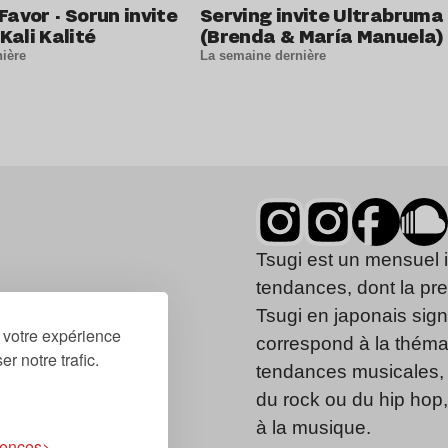
Favor · Sorun invite
Serving invite Ultrabruma
Kali Kalité
(Brenda & María Manuela)
ière
La semaine dernière
Tsugi est un mensuel 
tendances, dont la pr
Tsugi en japonais signi
r votre expérience
correspond à la thémat
r notre trafic.
tendances musicales, 
du rock ou du hip hop
à la musique.
rences