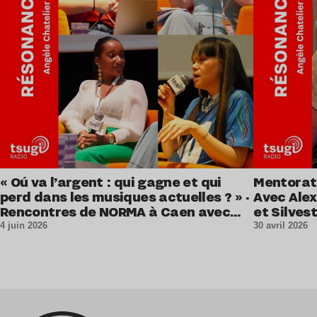
« Oú va l’argent : qui gagne et qui
Mentorat 
perd dans les musiques actuelles ? » ·
Avec Alex
Rencontres de NORMA à Caen avec
et Silvest
Thérèse Sayarath, Louise Folly et
4 juin 2026
30 avril 2026
Gwenaëlle Kerboul