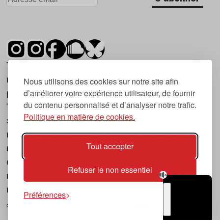
Tsugi est un mensuel indépendant sur la
musique et les nouvelles tendances, dont la
Nous utilisons des cookies sur notre site afin
d’améliorer votre expérience utilisateur, de fournir
première parution date de 2007.
du contenu personnalisé et d’analyser notre trafic.
Tsugi en japonais signifie « prochain », « suivant
Politique en matière de cookies.
», ce qui correspond à la thématique du
magazine, à l’affût des nouvelles tendances
Tout accepter
musicales, qu’elles viennent de la musique
électronique, du rock ou du hip hop, et des
Refuser le non essentiel
nouveaux phénomènes de société liés à la
musique.
Préférences
POLITIQUE DE COOKIES (UE)
CONTACT
CHOIX RGPD
TSUGI
RADIO