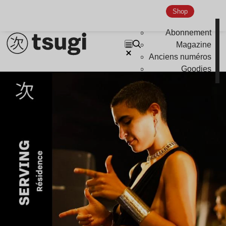
Shop
Abonnement
Magazine
Anciens numéros
Goodies