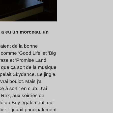
 y a eu un morceau, un
saient de la bonne
, comme ‘
Good Life
‘ et ‘
Big
raze
et ‘
Promise Land
‘
que ça soit de la musique
pelait Skydance. Le jingle,
vrai boulot. Mais j’ai
à sortir en club. J’ai
u Rex, aux soirées de
îné au Boy également, qui
er. Il jouait principalement