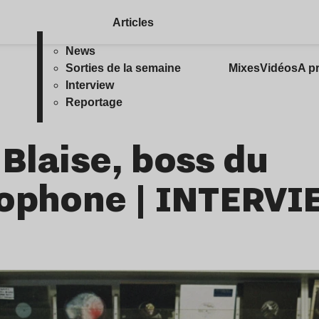
Articles
News
Sorties de la semaine
Mixes
Vidéos
A p
Interview
Reportage
Blaise, boss du
rophone | INTERV