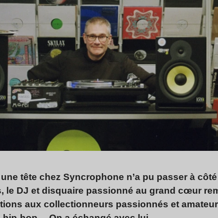
une tête chez Syncrophone n’a pu passer à côté 
, le DJ et disquaire passionné au grand cœur rem
tions aux collectionneurs passionnés et amateu
z, hip-hop… On a échangé avec lui.