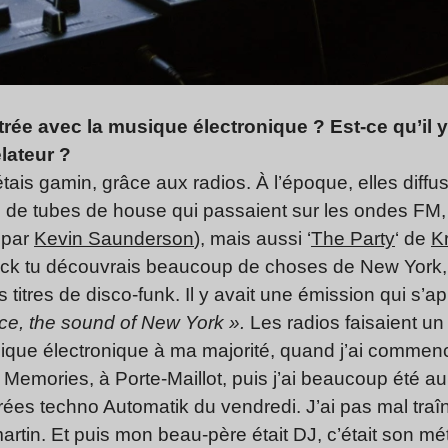
ntrée avec la musique électronique ? Est-ce qu’il
lateur ?
étais gamin, grâce aux radios. À l’époque, elles diffu
al de tubes de house qui passaient sur les ondes FM
 par
Kevin Saunderson
), mais aussi ‘
The Party
‘ de
K
ock tu découvrais beaucoup de choses de New York, 
titres de disco-funk. Il y avait une émission qui s’ap
ce, the sound of New York ».
Les radios faisaient un 
que électronique à ma majorité, quand j’ai commencé 
Memories, à Porte-Maillot, puis j’ai beaucoup été a
oirées techno Automatik du vendredi. J’ai pas mal tra
rtin. Et puis mon beau-père était DJ, c’était son méti