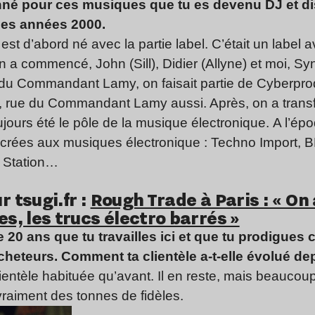
nné pour ces musiques que tu es devenu DJ et dis
 des années 2000.
t d’abord né avec la partie label. C’était un label 
on a commencé, John (Sill), Didier (Allyne) et moi, Sy
 du Commandant Lamy, on faisait partie de Cyberpr
, rue du Commandant Lamy aussi. Après, on a transfér
oujours été le pôle de la musique électronique. A l’épo
crées aux musiques électronique : Techno Import, B
e Station…
r tsugi.fr :
Rough Trade à Paris : « On 
es, les trucs électro barrés »
 20 ans que tu travailles ici et que tu prodigues 
eteurs. Comment ta clientèle a-t-elle évolué dep
entèle habituée qu’avant. Il en reste, mais beaucoup
vraiment des tonnes de fidèles.