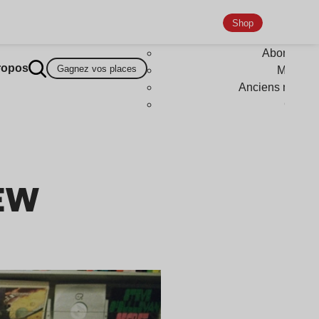
Shop
Abonneme
ropos
Gagnez vos places
Magazi
Anciens numér
Goodi
IEW