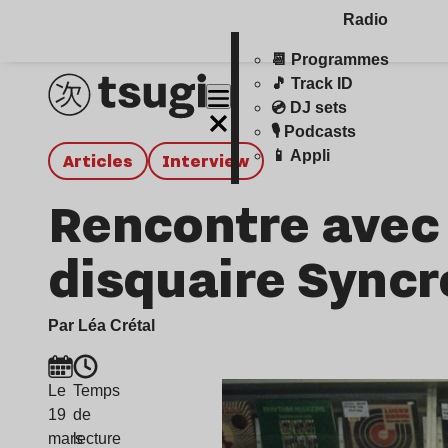
Radio
📆 Programmes
🎵 Track ID
💿 DJ sets
🎙️ Podcasts
📱 Appli
Articles
interview
Rencontre avec 
disquaire Sync
Par Léa Crétal
Le
Temps
19
de
mars
lecture