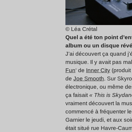
© Léa Crétal
Quel a été ton point d’e
album ou un disque révé
J’ai découvert ça quand j’
musique. Il y avait pas m
Fun
‘ de
Inner City
(produit
de
Joe Smooth
. Sur Skyr
électronique, ou même des 
ça faisait
« This is Skydan
vraiment découvert la musi
commencé à fréquenter le 
Garnier le jeudi, et aux s
était situé rue Havre-Cauma