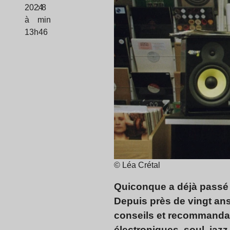
2024
: 8
à
min
13h46
© Léa Crétal
Quiconque a déjà passé 
Depuis près de vingt ans
conseils et recommanda
électroniques, soul, jaz