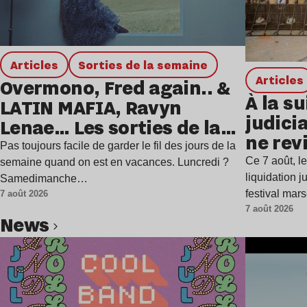
Articles
Sorties de la semaine
Articles
Overmono, Fred again.. &
À la su
LATIN MAFIA, Ravyn
judicia
Lenae… Les sorties de la
ne rev
semaine
Pas toujours facile de garder le fil des jours de la
Ce 7 août, l
semaine quand on est en vacances. Luncredi ?
liquidation j
Samedimanche…
festival mar
7 août 2026
7 août 2026
news
Lire l’article