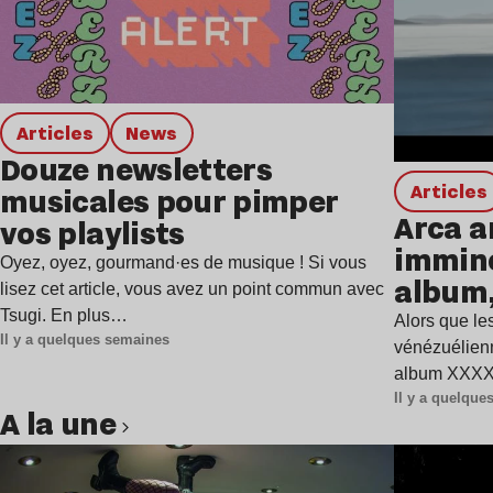
Articles
news
Douze newsletters
Articles
musicales pour pimper
Arca a
vos playlists
immine
Oyez, oyez, gourmand·es de musique ! Si vous
album,
lisez cet article, vous avez un point commun avec
Tsugi. En plus…
Alors que les
Il y a quelques semaines
vénézuélienn
album XXXXX
Il y a quelqu
A la une
Lire l’article