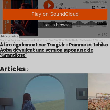
Tsugi
·
À Rock en Seine avec Lucky Love, Say She She, Bada-Bada, Canblaster & Victor Le Masne
À lire également sur Tsugi.fr :
Pomme et Ichiko
Aoba dévoilent une version japonaise de
‘Grandiose’
Paralympiques Paralympiques
Articles
Lire l’article