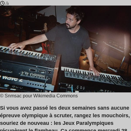
Temps
Victor
de
Le
lecture
Masne
:
3
min
© Snmsac pour Wikimedia Commons
Si vous avez passé les deux semaines sans aucune
épreuve olympique à scruter, rangez les mouchoirs,
souriez de nouveau : les Jeux Paralympiques
récupèrent le flambeau. Ça commence mercredi 28