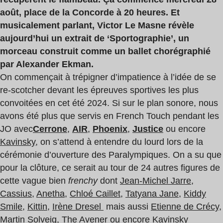
août, place de la Concorde à 20 heures. Et
musicalement parlant, Victor Le Masne révèle
aujourd’hui un extrait de ‘Sportographie’, un
morceau construit comme un ballet chorégraphié
par Alexander Ekman.
On commençait à trépigner d’impatience à l’idée de se
re-scotcher devant les épreuves sportives les plus
convoitées en cet été 2024. Si sur le plan sonore, nous
avons été plus que servis en French Touch pendant les
JO avec
Cerrone
,
AIR
,
Phoenix
,
Justice
ou encore
Kavinsky
, on s’attend à entendre du lourd lors de la
cérémonie d’ouverture des Paralympiques. On a su que
pour la clôture, ce serait au tour de 24 autres figures de
cette vague bien
frenchy
dont
Jean-Michel Jarre
,
Cassius
,
Anetha
,
Chloé Caillet
,
Tatyana Jane
,
Kiddy
Smile
,
Kittin
,
Irène Dresel
mais aussi
Etienne de Crécy
,
Martin Solveig
,
The Avener
ou encore
Kavinsky