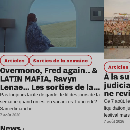
Articles
Sorties de la semaine
Articles
Overmono, Fred again.. &
À la su
LATIN MAFIA, Ravyn
judicia
Lenae… Les sorties de la
ne rev
semaine
Pas toujours facile de garder le fil des jours de la
Ce 7 août, l
semaine quand on est en vacances. Luncredi ?
liquidation j
Samedimanche…
festival mar
7 août 2026
7 août 2026
news