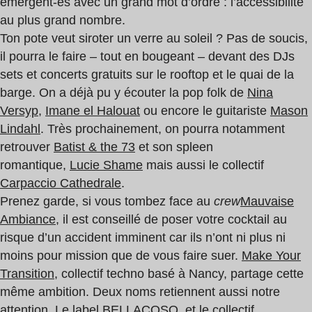
émergent-es avec un grand mot d’ordre : l’accessibilité
au plus grand nombre.
Ton pote veut siroter un verre au soleil ? Pas de soucis,
il pourra le faire – tout en bougeant – devant des DJs
sets et concerts gratuits sur le rooftop et le quai de la
barge. On a déjà pu y écouter la pop folk de
Nina
Versyp
,
Imane el Halouat
ou encore le guitariste
Mason
Lindahl
. Très prochainement, on pourra notamment
retrouver
Batist & the 73
et son spleen
romantique,
Lucie Shame
mais aussi le collectif
Carpaccio Cathedrale
.
Prenez garde, si vous tombez face au
crew
Mauvaise
Ambiance
, il est conseillé de poser votre cocktail au
risque d’un accident imminent car ils n’ont ni plus ni
moins pour mission que de vous faire suer.
Make Your
Transition
, collectif techno basé à Nancy, partage cette
même ambition. Deux noms retiennent aussi notre
attention. Le label
BELLACOSO.
et le collectif