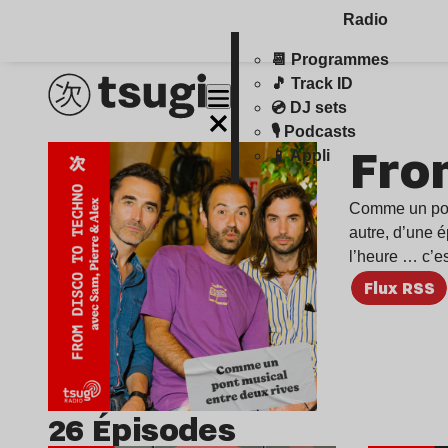
Radio
📆 Programmes
🎵 Track ID
💿 DJ sets
🎙️ Podcasts
Fro
📱 Appli
Comme un pont 
autre, d’une é
l’heure … c’e
Flux RSS
26 Épisodes