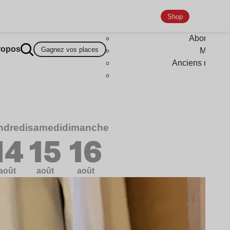
Shop
Abonneme
ropos
Gagnez vos places
Magazi
Anciens numér
Goodi
ndredi
samedi
dimanche
14
15
16
août
août
août