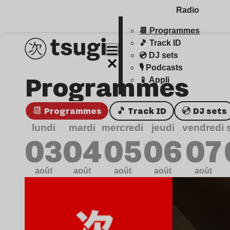
Radio
📆 Programmes
🎵 Track ID
💿 DJ sets
🎙️ Podcasts
Programmes
📱 Appli
📆 Programmes
🎵 Track ID
💿 DJ sets
lundi
mardi
mercredi
jeudi
vendredi
03
04
05
06
07
août
août
août
août
août