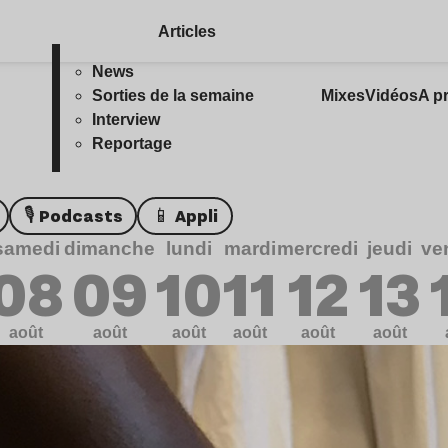
Articles
News
Sorties de la semaine
Mixes
Vidéos
A p
Interview
Reportage
🎙️ Podcasts
📱 Appli
samedi
dimanche
lundi
mardi
mercredi
jeudi
ve
08
09
10
11
12
13
août
août
août
août
août
août