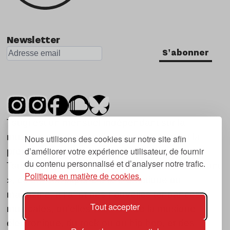
Nu Jazz
Indie
Newsletter
S'abonner
Tsugi est un mensuel indépendant sur la
musique et les nouvelles tendances, dont la
Nous utilisons des cookies sur notre site afin
d’améliorer votre expérience utilisateur, de fournir
première parution date de 2007.
du contenu personnalisé et d’analyser notre trafic.
Tsugi en japonais signifie « prochain », « suivant
Politique en matière de cookies.
», ce qui correspond à la thématique du
magazine, à l’affût des nouvelles tendances
Tout accepter
musicales, qu’elles viennent de la musique
électronique, du rock ou du hip hop, et des