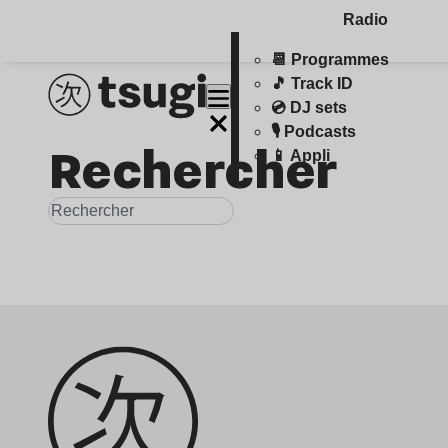
Radio
📆 Programmes
🎵 Track ID
💿 DJ sets
🎙️ Podcasts
Rechercher
📱 Appli