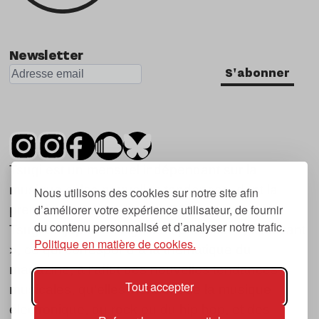
Nu Jazz
Indie
Newsletter
S'abonner
Tsugi est un mensuel indépendant sur la
musique et les nouvelles tendances, dont la
Nous utilisons des cookies sur notre site afin
d’améliorer votre expérience utilisateur, de fournir
première parution date de 2007.
du contenu personnalisé et d’analyser notre trafic.
Tsugi en japonais signifie « prochain », « suivant
Politique en matière de cookies.
», ce qui correspond à la thématique du
magazine, à l’affût des nouvelles tendances
Tout accepter
musicales, qu’elles viennent de la musique
électronique, du rock ou du hip hop, et des