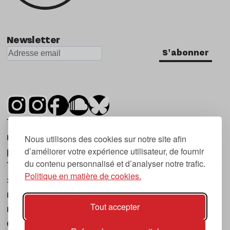
Nu Jazz
Indie
Newsletter
S'abonner
Tsugi est un mensuel indépendant sur la
musique et les nouvelles tendances, dont la
Nous utilisons des cookies sur notre site afin
d’améliorer votre expérience utilisateur, de fournir
première parution date de 2007.
du contenu personnalisé et d’analyser notre trafic.
Tsugi en japonais signifie « prochain », « suivant
Politique en matière de cookies.
», ce qui correspond à la thématique du
magazine, à l’affût des nouvelles tendances
Tout accepter
musicales, qu’elles viennent de la musique
électronique, du rock ou du hip hop, et des