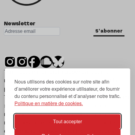
Nu Jazz
Indie
Newsletter
S'abonner
Tsugi est un mensuel indépendant sur la
musique et les nouvelles tendances, dont la
Nous utilisons des cookies sur notre site afin
d’améliorer votre expérience utilisateur, de fournir
première parution date de 2007.
du contenu personnalisé et d’analyser notre trafic.
Tsugi en japonais signifie « prochain », « suivant
Politique en matière de cookies.
», ce qui correspond à la thématique du
magazine, à l’affût des nouvelles tendances
Tout accepter
musicales, qu’elles viennent de la musique
électronique, du rock ou du hip hop, et des