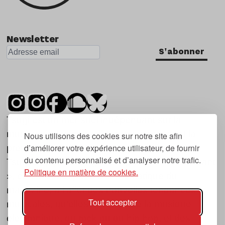
Nu Jazz
Indie
Newsletter
S'abonner
Tsugi est un mensuel indépendant sur la
musique et les nouvelles tendances, dont la
Nous utilisons des cookies sur notre site afin
d’améliorer votre expérience utilisateur, de fournir
première parution date de 2007.
du contenu personnalisé et d’analyser notre trafic.
Tsugi en japonais signifie « prochain », « suivant
Politique en matière de cookies.
», ce qui correspond à la thématique du
magazine, à l’affût des nouvelles tendances
Tout accepter
musicales, qu’elles viennent de la musique
électronique, du rock ou du hip hop, et des