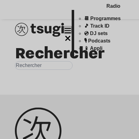
Radio
📆 Programmes
🎵 Track ID
💿 DJ sets
🎙️ Podcasts
Rechercher
📱 Appli