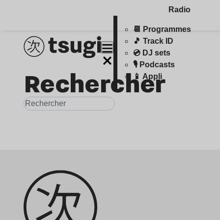
Radio
📆 Programmes
🎵 Track ID
💿 DJ sets
🎙️ Podcasts
Rechercher
📱 Appli