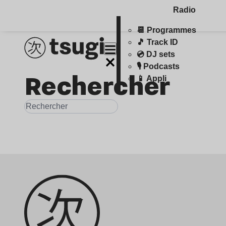
Radio
📆 Programmes
🎵 Track ID
💿 DJ sets
🎙️ Podcasts
Rechercher
📱 Appli