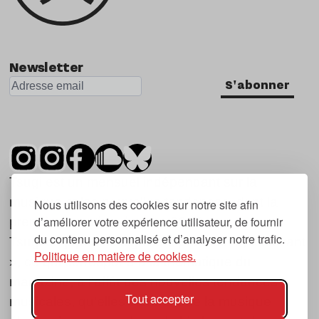
Newsletter
S'abonner
Tsugi est un mensuel indépendant sur la
musique et les nouvelles tendances, dont la
Nous utilisons des cookies sur notre site afin
d’améliorer votre expérience utilisateur, de fournir
première parution date de 2007.
du contenu personnalisé et d’analyser notre trafic.
Tsugi en japonais signifie « prochain », « suivant
Politique en matière de cookies.
», ce qui correspond à la thématique du
magazine, à l’affût des nouvelles tendances
Tout accepter
musicales, qu’elles viennent de la musique