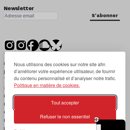
Newsletter
S'abonner
Tsugi est un mensuel indépendant sur la
musique et les nouvelles tendances, dont la
Nous utilisons des cookies sur notre site afin
d’améliorer votre expérience utilisateur, de fournir
première parution date de 2007.
du contenu personnalisé et d’analyser notre trafic.
Tsugi en japonais signifie « prochain », « suivant
Politique en matière de cookies.
», ce qui correspond à la thématique du
magazine, à l’affût des nouvelles tendances
Tout accepter
musicales, qu’elles viennent de la musique
électronique, du rock ou du hip hop, et des
Refuser le non essentiel
nouveaux phénomènes de société liés à la
musique.