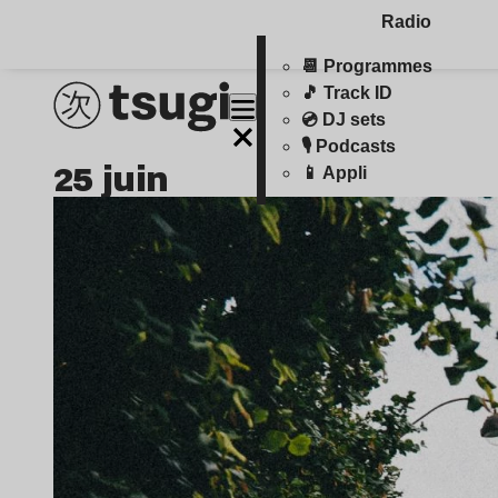
Radio
📆 Programmes
🎵 Track ID
💿 DJ sets
🎙️ Podcasts
25 juin
📱 Appli