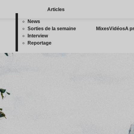
Articles
News
Sorties de la semaine
Mixes
Vidéos
A p
Interview
Reportage