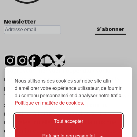
Newsletter
S'abonner
Tsugi est un mensuel indépendant sur la
musique et les nouvelles tendances, dont la
Nous utilisons des cookies sur notre site afin
d’améliorer votre expérience utilisateur, de fournir
première parution date de 2007.
du contenu personnalisé et d’analyser notre trafic.
Tsugi en japonais signifie « prochain », « suivant
Politique en matière de cookies.
», ce qui correspond à la thématique du
magazine, à l’affût des nouvelles tendances
Tout accepter
musicales, qu’elles viennent de la musique
électronique, du rock ou du hip hop, et des
Refuser le non essentiel