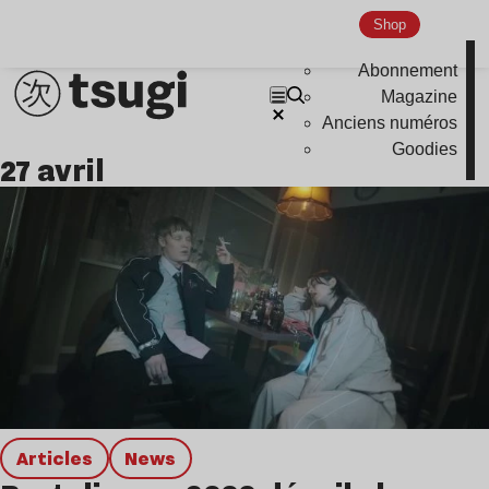
Nu Jazz
Shop
Indie
Abonnement
Magazine
Anciens numéros
Goodies
27 avril
Articles
news