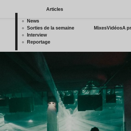
Articles
News
Sorties de la semaine
Mixes
Vidéos
A p
Interview
Reportage