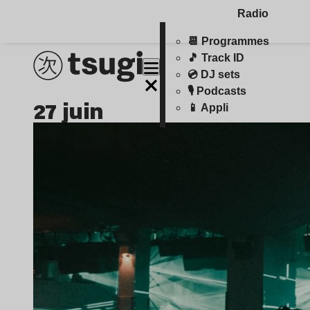
Radio
📆 Programmes
🎵 Track ID
💿 DJ sets
🎙️ Podcasts
27 juin
📱 Appli