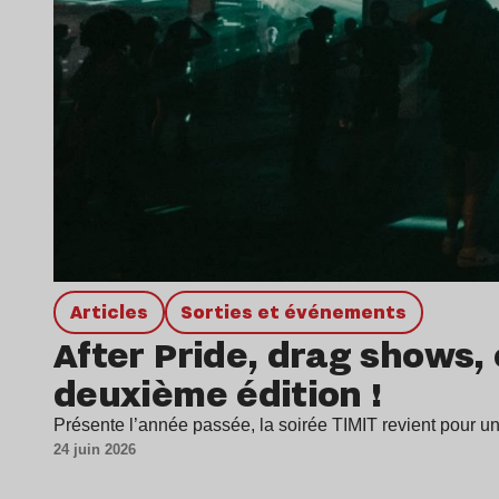
Articles
Sorties et événements
After Pride, drag shows, 
deuxième édition !
Présente l’année passée, la soirée TIMIT revient pour u
24 juin 2026