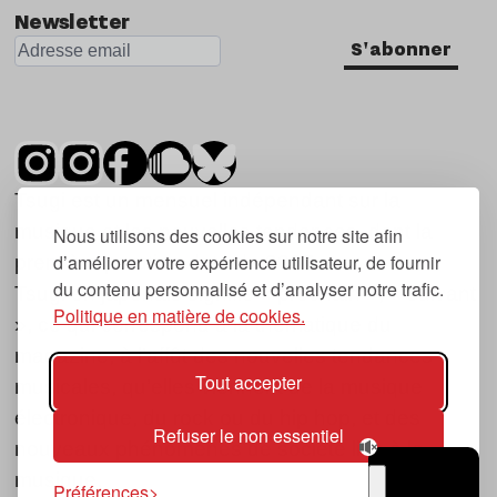
Newsletter
S'abonner
Tsugi est un mensuel indépendant sur la
musique et les nouvelles tendances, dont la
Nous utilisons des cookies sur notre site afin
d’améliorer votre expérience utilisateur, de fournir
première parution date de 2007.
du contenu personnalisé et d’analyser notre trafic.
Tsugi en japonais signifie « prochain », « suivant
Politique en matière de cookies.
», ce qui correspond à la thématique du
magazine, à l’affût des nouvelles tendances
Tout accepter
musicales, qu’elles viennent de la musique
électronique, du rock ou du hip hop, et des
Refuser le non essentiel
nouveaux phénomènes de société liés à la
musique.
Préférences