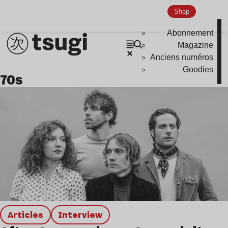
Global Club
Shop
Nu Jazz
Abonnement
Magazine
Indie
Anciens numéros
Goodies
70s
Articles
interview