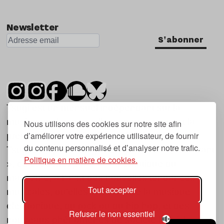
Newsletter
S'abonner
Tsugi est un mensuel indépendant sur la
musique et les nouvelles tendances, dont la
Nous utilisons des cookies sur notre site afin
d’améliorer votre expérience utilisateur, de fournir
première parution date de 2007.
du contenu personnalisé et d’analyser notre trafic.
Tsugi en japonais signifie « prochain », « suivant
Politique en matière de cookies.
», ce qui correspond à la thématique du
magazine, à l’affût des nouvelles tendances
Tout accepter
musicales, qu’elles viennent de la musique
électronique, du rock ou du hip hop, et des
Refuser le non essentiel
nouveaux phénomènes de société liés à la