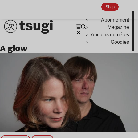
Nu Jazz
Shop
Indie
Abonnement
Magazine
Anciens numéros
Goodies
a glow