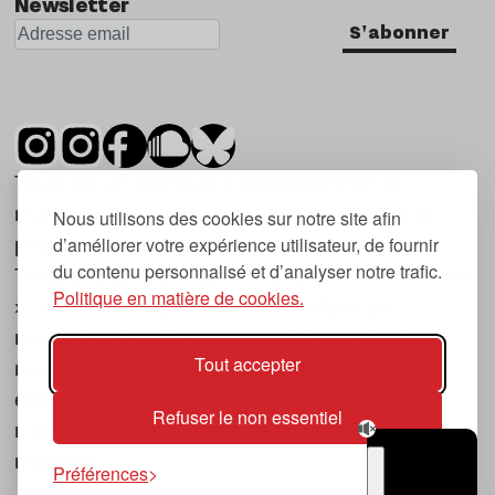
Newsletter
S'abonner
Tsugi est un mensuel indépendant sur la
musique et les nouvelles tendances, dont la
Nous utilisons des cookies sur notre site afin
d’améliorer votre expérience utilisateur, de fournir
première parution date de 2007.
du contenu personnalisé et d’analyser notre trafic.
Tsugi en japonais signifie « prochain », « suivant
Politique en matière de cookies.
», ce qui correspond à la thématique du
magazine, à l’affût des nouvelles tendances
Tout accepter
musicales, qu’elles viennent de la musique
électronique, du rock ou du hip hop, et des
Refuser le non essentiel
nouveaux phénomènes de société liés à la
musique.
Préférences