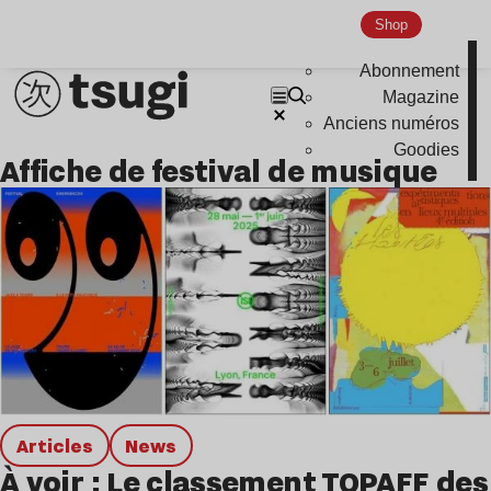
Hardcore
Shop
Global Club
Abonnement
Nu Jazz
Magazine
Indie
Anciens numéros
Goodies
affiche de festival de musique
Articles
news
À voir : Le classement TOPAFF des