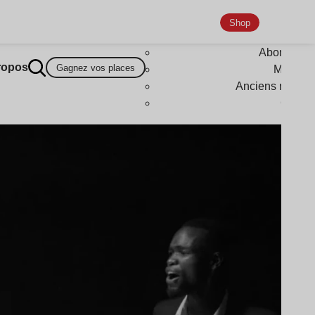
Shop
Abonneme
ropos
Gagnez vos places
Magazi
Anciens numér
Goodi