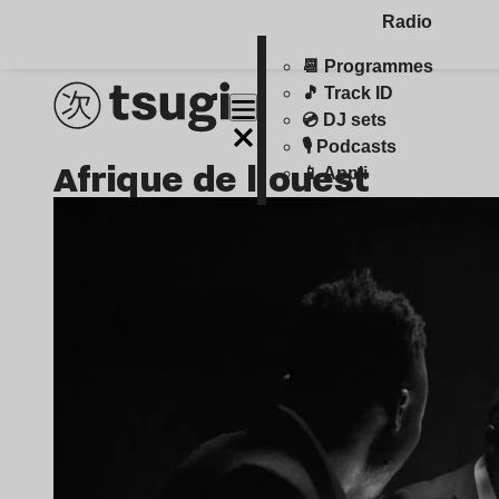
Radio
📆 Programmes
🎵 Track ID
💿 DJ sets
🎙️ Podcasts
Afrique de l'ouest
📱 Appli