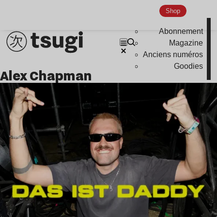
Shop
Abonnement
Magazine
Anciens numéros
Goodies
Alex Chapman