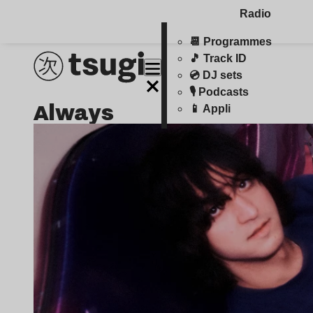
Radio
📆 Programmes
🎵 Track ID
💿 DJ sets
🎙️ Podcasts
always
📱 Appli