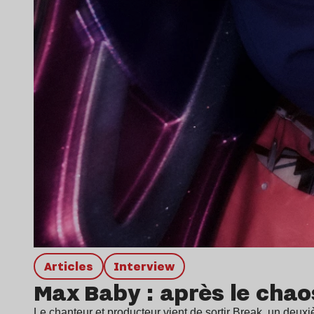
Articles
interview
Max Baby : après le chaos
Le chanteur et producteur vient de sortir Break, un deuxi