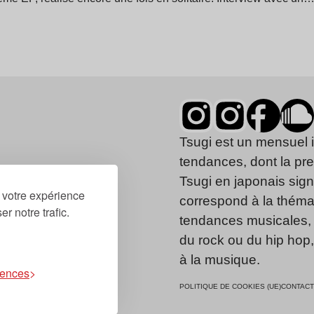
Tsugi est un mensuel 
tendances, dont la pr
Tsugi en japonais signi
r votre expérience
correspond à la thémat
r notre trafic.
tendances musicales, 
du rock ou du hip hop
à la musique.
rences
POLITIQUE DE COOKIES (UE)
CONTACT