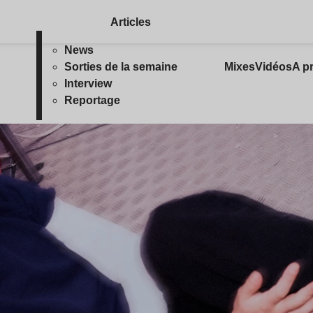
Articles
News
Sorties de la semaine
Mixes
Vidéos
A p
Interview
Reportage