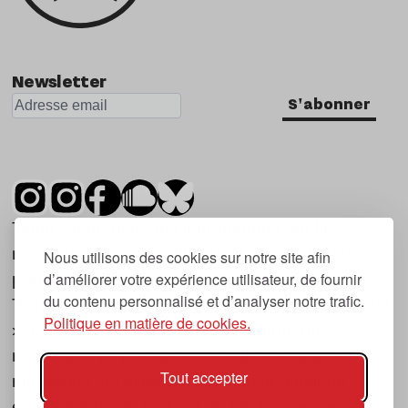
Newsletter
S'abonner
Tsugi est un mensuel indépendant sur la
musique et les nouvelles tendances, dont la
Nous utilisons des cookies sur notre site afin
d’améliorer votre expérience utilisateur, de fournir
première parution date de 2007.
du contenu personnalisé et d’analyser notre trafic.
Tsugi en japonais signifie « prochain », « suivant
Politique en matière de cookies.
», ce qui correspond à la thématique du
magazine, à l’affût des nouvelles tendances
Tout accepter
musicales, qu’elles viennent de la musique
électronique, du rock ou du hip hop, et des