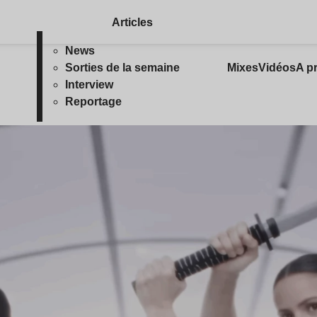
Articles
News
Sorties de la semaine
Mixes
Vidéos
A p
Interview
Reportage