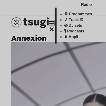
Radio
📆 Programmes
🎵 Track ID
💿 DJ sets
🎙️ Podcasts
Annexion
📱 Appli