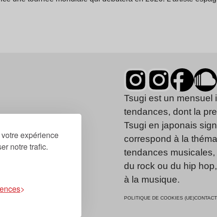
Tsugi est un mensuel 
tendances, dont la pr
Tsugi en japonais signi
r votre expérience
correspond à la thémat
r notre trafic.
tendances musicales, 
du rock ou du hip hop
à la musique.
rences
POLITIQUE DE COOKIES (UE)
CONTACT