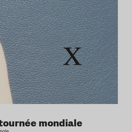
a tournée mondiale
agnole…