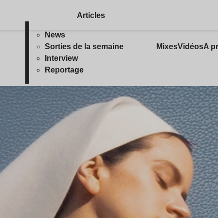
Articles
News
Sorties de la semaine
Mixes
Vidéos
A p
Interview
Reportage