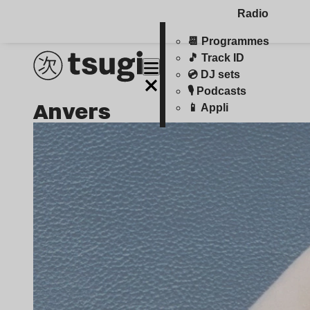
Radio
📆 Programmes
🎵 Track ID
💿 DJ sets
🎙️ Podcasts
Anvers
📱 Appli