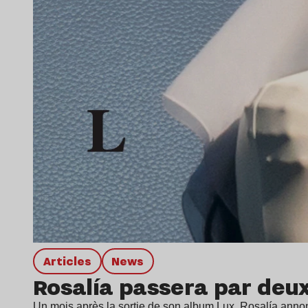
Articles
news
Rosalía passera par deux
Un mois après la sortie de son album Lux, Rosalía anno