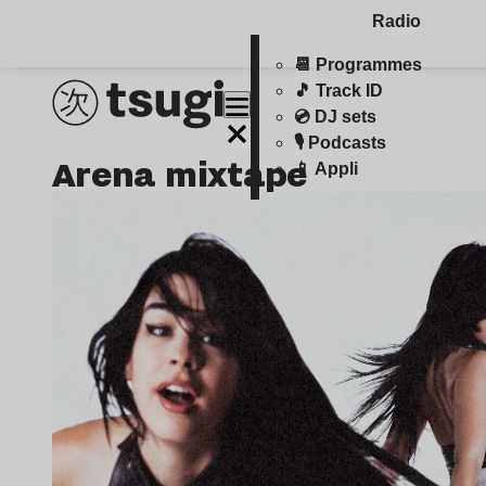
Radio
📆 Programmes
🎵 Track ID
💿 DJ sets
🎙️ Podcasts
arena mixtape
📱 Appli