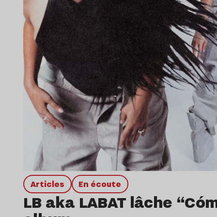
Articles
en écoute
LB aka LABAT lâche “Cóme