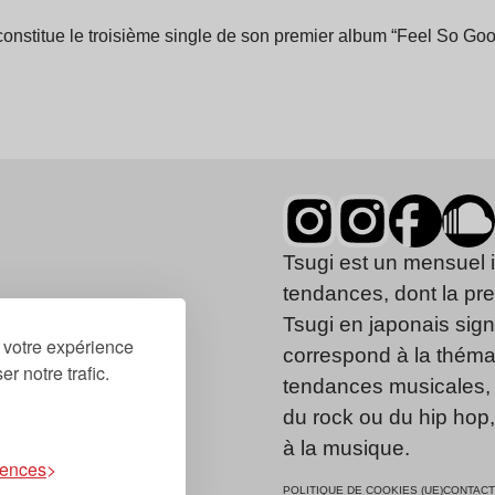
constitue le troisième single de son premier album “Feel So G
Tsugi est un mensuel 
tendances, dont la pr
Tsugi en japonais signi
r votre expérience
correspond à la thémat
r notre trafic.
tendances musicales, 
du rock ou du hip hop
à la musique.
rences
POLITIQUE DE COOKIES (UE)
CONTACT