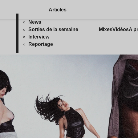
Articles
News
Sorties de la semaine
Mixes
Vidéos
A p
Interview
Reportage