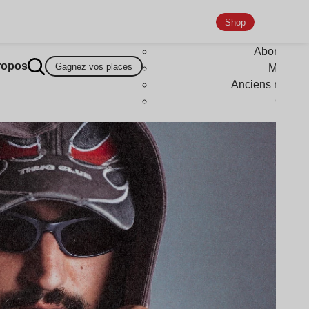
Shop
Abonneme
ropos
Gagnez vos places
Magazi
Anciens numér
Goodi