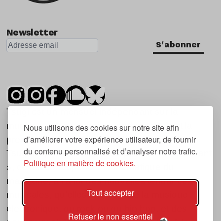
Newsletter
S'abonner
Tsugi est un mensuel indépendant sur la
musique et les nouvelles tendances, dont la
Nous utilisons des cookies sur notre site afin
d’améliorer votre expérience utilisateur, de fournir
première parution date de 2007.
du contenu personnalisé et d’analyser notre trafic.
Tsugi en japonais signifie « prochain », « suivant
Politique en matière de cookies.
», ce qui correspond à la thématique du
magazine, à l’affût des nouvelles tendances
Tout accepter
musicales, qu’elles viennent de la musique
électronique, du rock ou du hip hop, et des
Refuser le non essentiel