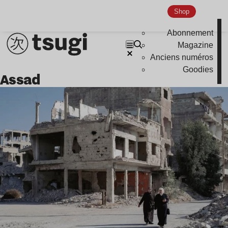
Global Club
Shop
Nu Jazz
Abonnement
Indie
Magazine
Anciens numéros
Goodies
assad