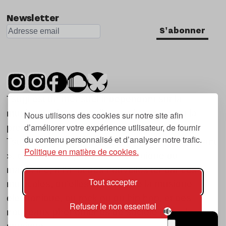
Newsletter
S'abonner
Tsugi est un mensuel indépendant sur la
musique et les nouvelles tendances, dont la
Nous utilisons des cookies sur notre site afin
d’améliorer votre expérience utilisateur, de fournir
première parution date de 2007.
du contenu personnalisé et d’analyser notre trafic.
Tsugi en japonais signifie « prochain », « suivant
Politique en matière de cookies.
», ce qui correspond à la thématique du
magazine, à l’affût des nouvelles tendances
Tout accepter
musicales, qu’elles viennent de la musique
électronique, du rock ou du hip hop, et des
Refuser le non essentiel
nouveaux phénomènes de société liés à la