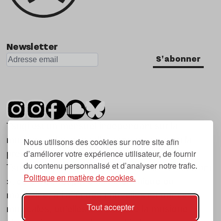
Newsletter
S'abonner
Tsugi est un mensuel indépendant sur la
musique et les nouvelles tendances, dont la
Nous utilisons des cookies sur notre site afin
d’améliorer votre expérience utilisateur, de fournir
première parution date de 2007.
du contenu personnalisé et d’analyser notre trafic.
Tsugi en japonais signifie « prochain », « suivant
Politique en matière de cookies.
», ce qui correspond à la thématique du
magazine, à l’affût des nouvelles tendances
Tout accepter
musicales, qu’elles viennent de la musique