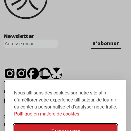
Newsletter
S'abonner
Tsugi est un mensuel indépendant sur la
musique et les nouvelles tendances, dont la
Nous utilisons des cookies sur notre site afin
d’améliorer votre expérience utilisateur, de fournir
première parution date de 2007.
du contenu personnalisé et d’analyser notre trafic.
Tsugi en japonais signifie « prochain », « suivant
Politique en matière de cookies.
», ce qui correspond à la thématique du
magazine, à l’affût des nouvelles tendances