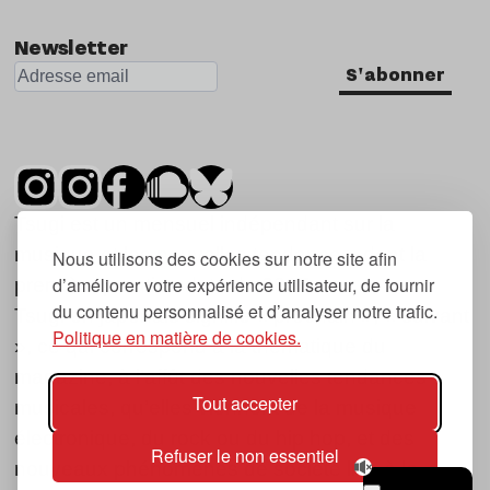
Newsletter
S'abonner
Tsugi est un mensuel indépendant sur la
musique et les nouvelles tendances, dont la
Nous utilisons des cookies sur notre site afin
d’améliorer votre expérience utilisateur, de fournir
première parution date de 2007.
du contenu personnalisé et d’analyser notre trafic.
Tsugi en japonais signifie « prochain », « suivant
Politique en matière de cookies.
», ce qui correspond à la thématique du
magazine, à l’affût des nouvelles tendances
Tout accepter
musicales, qu’elles viennent de la musique
électronique, du rock ou du hip hop, et des
Refuser le non essentiel
nouveaux phénomènes de société liés à la