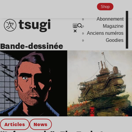
Global Club
Shop
Nu Jazz
Abonnement
Indie
Magazine
Anciens numéros
Goodies
bande-dessinée
Articles
news