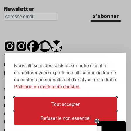
Newsletter
S'abonner
Tsugi est un mensuel indépendant sur la
musique et les nouvelles tendances, dont la
Nous utilisons des cookies sur notre site afin
d’améliorer votre expérience utilisateur, de fournir
première parution date de 2007.
du contenu personnalisé et d’analyser notre trafic.
Tsugi en japonais signifie « prochain », « suivant
Politique en matière de cookies.
», ce qui correspond à la thématique du
magazine, à l’affût des nouvelles tendances
Tout accepter
musicales, qu’elles viennent de la musique
électronique, du rock ou du hip hop, et des
Refuser le non essentiel
nouveaux phénomènes de société liés à la
musique.