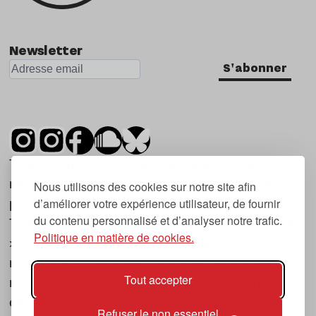
Newsletter
S'abonner
Tsugi est un mensuel indépendant sur la
musique et les nouvelles tendances, dont la
Nous utilisons des cookies sur notre site afin
d’améliorer votre expérience utilisateur, de fournir
première parution date de 2007.
du contenu personnalisé et d’analyser notre trafic.
Tsugi en japonais signifie « prochain », « suivant
Politique en matière de cookies.
», ce qui correspond à la thématique du
magazine, à l’affût des nouvelles tendances
Tout accepter
musicales, qu’elles viennent de la musique
électronique, du rock ou du hip hop, et des
Refuser le non essentiel