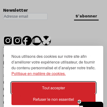
Newsletter
S'abonner
Tsugi est un mensuel indépendant sur la
musique et les nouvelles tendances, dont la
Nous utilisons des cookies sur notre site afin
d’améliorer votre expérience utilisateur, de fournir
première parution date de 2007.
du contenu personnalisé et d’analyser notre trafic.
Tsugi en japonais signifie « prochain », « suivant
Politique en matière de cookies.
», ce qui correspond à la thématique du
magazine, à l’affût des nouvelles tendances
Tout accepter
musicales, qu’elles viennent de la musique
électronique, du rock ou du hip hop, et des
Refuser le non essentiel
nouveaux phénomènes de société liés à la