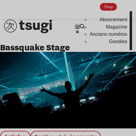
Global Club
Shop
Nu Jazz
Abonnement
Indie
Magazine
Anciens numéros
Goodies
Bassquake Stage