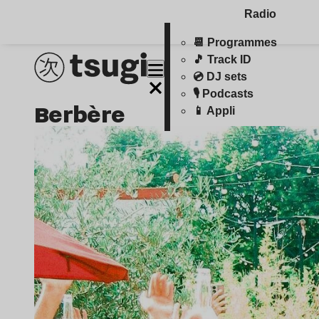
Radio
📆 Programmes
🎵 Track ID
💿 DJ sets
🎙️ Podcasts
berbère
📱 Appli