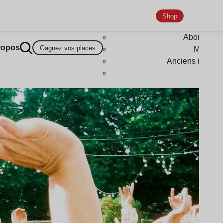
Shop
Abonneme
ropos
Gagnez vos places
Magazi
Anciens numér
Goodi