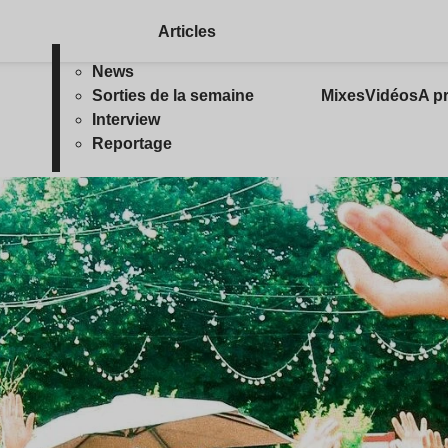
Articles
News
Sorties de la semaine
Mixes
Vidéos
A p
Interview
Reportage