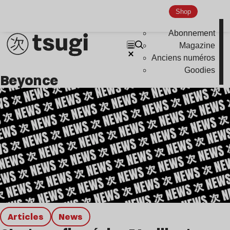
Shop
Global Club
Nu Jazz
Abonnement
Magazine
Indie
Anciens numéros
Goodies
Beyonce
Articles
news