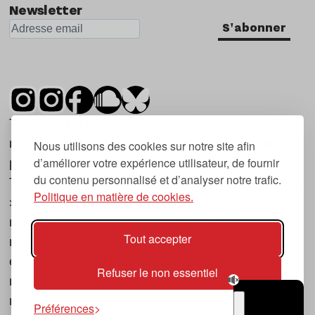
Newsletter
S'abonner
Tsugi est un mensuel indépendant sur la
musique et les nouvelles tendances, dont la
Nous utilisons des cookies sur notre site afin
d’améliorer votre expérience utilisateur, de fournir
première parution date de 2007.
du contenu personnalisé et d’analyser notre trafic.
Tsugi en japonais signifie « prochain », « suivant
Politique en matière de cookies.
», ce qui correspond à la thématique du
magazine, à l’affût des nouvelles tendances
Tout accepter
musicales, qu’elles viennent de la musique
électronique, du rock ou du hip hop, et des
Refuser le non essentiel
nouveaux phénomènes de société liés à la
musique.
Préférences