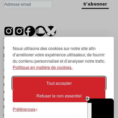
S'abonner
Tsugi est un mensuel indépendant sur la
musique et les nouvelles tendances, dont la
Nous utilisons des cookies sur notre site afin
d’améliorer votre expérience utilisateur, de fournir
première parution date de 2007.
du contenu personnalisé et d’analyser notre trafic.
Tsugi en japonais signifie « prochain », « suivant
Politique en matière de cookies.
», ce qui correspond à la thématique du
magazine, à l’affût des nouvelles tendances
Tout accepter
musicales, qu’elles viennent de la musique
électronique, du rock ou du hip hop, et des
Refuser le non essentiel
nouveaux phénomènes de société liés à la
musique.
Préférences
POLITIQUE DE COOKIES (UE)
CONTACT
CHOIX RGPD
TSUGI