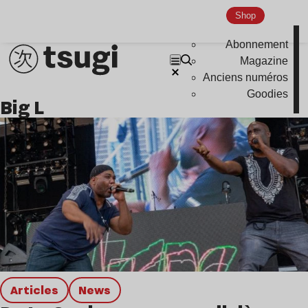
Hardcore
Shop
Global Club
Abonnement
Nu Jazz
Magazine
Anciens numéros
Indie
Goodies
Big L
Articles
news