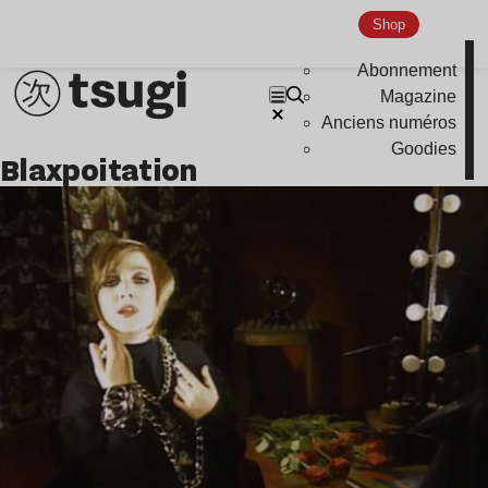
Shop
Abonnement
Magazine
Anciens numéros
Goodies
blaxpoitation