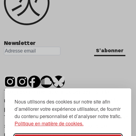
Newsletter
S'abonner
Tsugi est un mensuel indépendant sur la
musique et les nouvelles tendances, dont la
Nous utilisons des cookies sur notre site afin
d’améliorer votre expérience utilisateur, de fournir
première parution date de 2007.
du contenu personnalisé et d’analyser notre trafic.
Tsugi en japonais signifie « prochain », « suivant
Politique en matière de cookies.
», ce qui correspond à la thématique du
magazine, à l’affût des nouvelles tendances